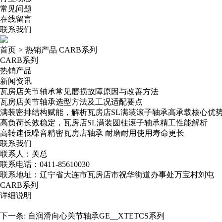
常见问题
在线留言
联系我们
首页
>
热销产品
CARB系列
CARB系列
热销产品
新闻资讯
瓦房店关节轴承常见磨损故障原因与改善方法
瓦房店关节轴承选型方法及工况适配要点
满装密排结构赋能，解析瓦房店SL满装滚子轴承高承载核心优
高负荷长效稳定，瓦房店SL满装圆柱滚子轴承精工性能解析
高转速低噪音精密瓦房店轴承​ 耐磨耐用使用寿命更长
联系我们
联系人：关总
联系电话：0411-85610030
联系地址：辽宁省大连市瓦房店市祝华街道办事处万宝村刘屯
CARB系列
详细说明
下一条:
自润滑向心关节轴承GE__XTETCS系列