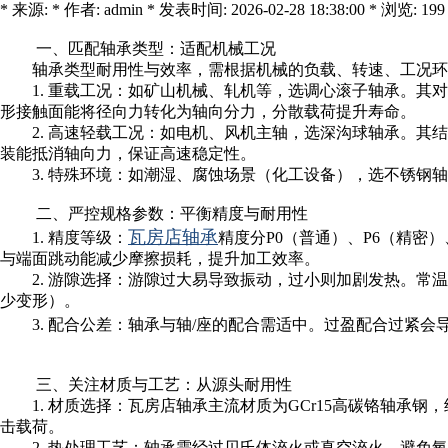
* 来源: * 作者: admin * 发表时间: 2026-02-28 18:38:00 * 浏览: 199
一、匹配轴承类型：适配机械工况
轴承类型耐用性与效率，需根据机械的负载、转速、工况
1. 重载工况：如矿山机械、轧机等，选调心滚子轴承。
形接触面能将径向力转化为轴向分力，分散载荷提升寿命。
2. 高速轻载工况：如电机、风机主轴，选深沟球轴承。其
装能抵消轴向力，保证高速稳定性。
3. 特殊环境：如潮湿、腐蚀场景（化工设备），选不锈
二、严控规格参数：平衡精度与耐用性
瓦房店轴承
1. 精度等级：
精度分P0（普通）、P6（精密
与端面跳动能减少摩擦损耗，提升加工效率。
2. 游隙选择：游隙过大易导致振动，过小则加剧发热。常
少变形）。
3. 配合公差：轴承与轴/座的配合需适中。过盈配合过紧
三、关注材质与工艺：从源头耐用性
1. 材质选择：瓦房店轴承主流材质为GCr15高碳铬轴承钢
击载荷。
2. 热处理工艺：轴承需经过贝氏体淬火或真空淬火，避