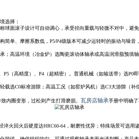
环境选择：
其对称球面滚子设计可自动调心，承受径向重载与轻微不对中，避
结构简单、摩擦系数低，P5/P4级版本可减少运转时的振动与噪
钢轴承；高温环境（冶金炉）选陶瓷滚动体轴承或高温润滑脂预填
）、P5（高精度）、P4（超精密）。普通机械（如输送带）选P0
温轻载选C0标准游隙；高温工况（如窑炉风机）选C3大游隙（
瓦房店轴承
会导致内圈变形，过松则产生打滑磨损。
手册中明确了
，经淬火回火后硬度达HRC60-64，耐磨性优异；特殊场景可选用
免氧化脱碳，确保组织均匀。可通过观察轴承表面光泽判断：产品