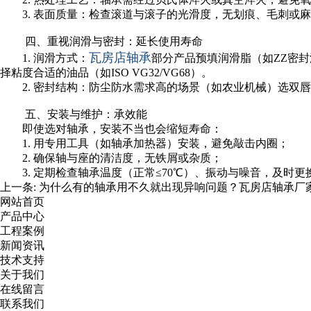
3. 表面质量：检查滚道与滚子的光滑度，无划痕、毛刺
四、重视润滑与密封：延长使用寿命
瓦房店轴承
1. 润滑方式：
部分产品预填润滑脂（如ZZ密
择粘度合适的油品（如ISO VG32/VG68）。
2. 密封结构：防尘防水需求高的场景（如农业机械）选双
五、安装与维护：承效能
即使选对轴承，安装不当也会缩短寿命：
1. 用专用工具（如轴承加热器）安装，避免敲击内圈；
2. 确保轴与座的清洁度，无铁屑或杂质；
3. 定期检查轴承温度（正常≤70℃）、振动与噪音，及时
上一条:
为什么有的轴承用不久就出现异响问题？瓦房店轴承厂
网站首页
产品中心
工程案例
新闻资讯
技术支持
关于我们
在线留言
联系我们