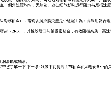
或麻点；倒角过渡均匀，无崩边。这些细节影响运行阻力与磨损速
封深沟球轴承），需确认润滑脂类型是否适配工况：高温用复合
唇密封（2RS），其橡胶唇口与轴紧密贴合，有效阻挡杂质；高
更换润滑脂或轴承。
家带您了解一下
下一条:
浅谈下瓦房店关节轴承在风电设备中的