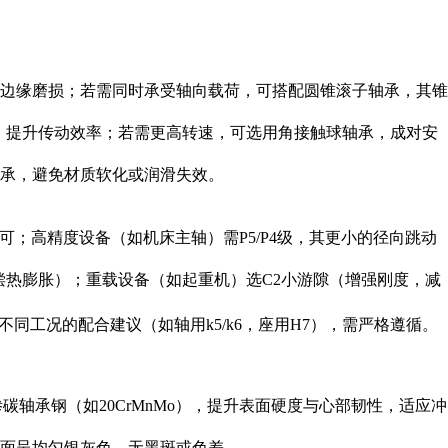
免边缘磨损；若需同时承受轴向载荷，可搭配圆锥滚子轴承，其锥
音，提升传动效率；若需更高转速，可选用角接触球轴承，成对安
轴承，避免材质软化或润滑失效。
即可；高精度设备（如机床主轴）需P5/P4级，其更小的径向跳动
补偿热膨胀）；重载设备（如起重机）选C2小游隙（增强刚度，减
不同工况的配合建议（如轴用k5/k6，座用H7），需严格遵循。
渗碳轴承钢（如20CrMnMo），提升表面硬度与心部韧性，适应冲
表面呈均匀银灰色，无黑斑或色差。