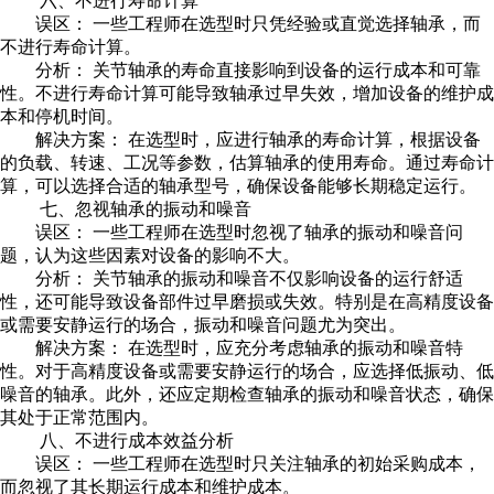
六、不进行寿命计算
误区： 一些工程师在选型时只凭经验或直觉选择轴承，而
不进行寿命计算。
分析： 关节轴承的寿命直接影响到设备的运行成本和可靠
性。不进行寿命计算可能导致轴承过早失效，增加设备的维护成
本和停机时间。
解决方案： 在选型时，应进行轴承的寿命计算，根据设备
的负载、转速、工况等参数，估算轴承的使用寿命。通过寿命计
算，可以选择合适的轴承型号，确保设备能够长期稳定运行。
七、忽视轴承的振动和噪音
误区： 一些工程师在选型时忽视了轴承的振动和噪音问
题，认为这些因素对设备的影响不大。
分析： 关节轴承的振动和噪音不仅影响设备的运行舒适
性，还可能导致设备部件过早磨损或失效。特别是在高精度设备
或需要安静运行的场合，振动和噪音问题尤为突出。
解决方案： 在选型时，应充分考虑轴承的振动和噪音特
性。对于高精度设备或需要安静运行的场合，应选择低振动、低
噪音的轴承。此外，还应定期检查轴承的振动和噪音状态，确保
其处于正常范围内。
八、不进行成本效益分析
误区： 一些工程师在选型时只关注轴承的初始采购成本，
而忽视了其长期运行成本和维护成本。