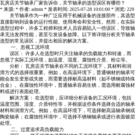
瓦房店关节轴承厂家告诉你，关节轴承的选型误区有哪些？
* 来源: * 作者: admin * 发表时间: 2025-07-28 10:01:00 * 浏览: 229
关节轴承作为一种广泛应用于机械设备的连接部件，其选型
直接影响到设备的运行性能、使用寿命和安全性。然而，在实际
选型过程中，许多工程师和技术人员容易陷入一些误区，导致轴
承无法发挥性能，甚至引发设备故障。以下将详细分析关节轴承
选型的常见误区，并提出相应的解决方案。
一、忽视工况环境
误区： 许多人在选型时只关注轴承的负载能力和转速，而
忽视了实际工况环境，如温度、湿度、腐蚀性介质、粉尘等。
分析：
瓦房店关节轴承
在不同的工况环境下，其材料和润
滑方式的选择很重要。例如，在高温环境下，普通钢材的轴承可
能会发生变形或失效，而需要选择耐高温材料（如不锈钢或特殊
合金）。在腐蚀性环境中，普通轴承容易生锈，需选用耐腐蚀材
料或进行表面处理。
解决方案： 在选型前，应详细分析设备的工况环境，包括
温度范围、湿度、介质特性等，并根据这些条件选择合适的轴承
材料和润滑方式。例如，在高温环境下，可选择耐高温轴承钢或
陶瓷轴承；在腐蚀性环境中，可选择不锈钢轴承或进行表面镀层
处理。
二、过度追求高负载能力