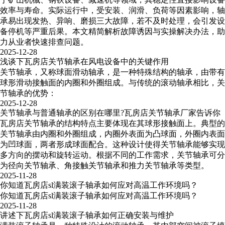
效率与寿命。实际运行中，受安装、润滑、负荷等因素影响，轴
承易出现发热、异响、磨损三大故障，若不及时处理，会引发设
备停机等严重后果。本文精简解析故障诱因与实操解决办法，助
力从业者快速排查问题。
2025-12-28
浅谈下瓦房店关节轴承在风电设备中的关键作用
关节轴承，又称球面滑动轴承，是一种特殊结构的轴承，由带有
球形滑动接触面的内圈和外圈组成。与传统的滚动轴承相比，关
节轴承的优势：
2025-12-28
关节轴承与普通轴承的区别在哪里?瓦房店关节轴承厂家告诉你
瓦房店关节轴承的结构特点主要体现在其球形接触面上。典型的
关节轴承由内圈和外圈组成，内圈外表面为凸球面，外圈内表面
为凹球面，两者形成球面配合。这种设计使得关节轴承能够实现
多方向的摆动和旋转运动。根据不同的工作需求，关节轴承可分
为径向关节轴承、角接触关节轴承和推力关节轴承等类型。
2025-11-28
你知道瓦房店sl满装滚子轴承如何应对高温工作环境吗？
你知道瓦房店sl满装滚子轴承如何应对高温工作环境吗？
2025-11-28
讲述下瓦房店sl满装滚子轴承如何正确安装与维护