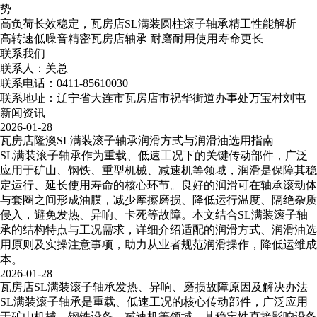
势
高负荷长效稳定，瓦房店SL满装圆柱滚子轴承精工性能解析
高转速低噪音精密瓦房店轴承​ 耐磨耐用使用寿命更长
联系我们
联系人：关总
联系电话：0411-85610030
联系地址：辽宁省大连市瓦房店市祝华街道办事处万宝村刘屯
新闻资讯
2026-01-28
瓦房店隆澳SL满装滚子轴承润滑方式与润滑油选用指南
SL满装滚子轴承作为重载、低速工况下的关键传动部件，广泛
应用于矿山、钢铁、重型机械、减速机等领域，润滑是保障其稳
定运行、延长使用寿命的核心环节。良好的润滑可在轴承滚动体
与套圈之间形成油膜，减少摩擦磨损、降低运行温度、隔绝杂质
侵入，避免发热、异响、卡死等故障。本文结合SL满装滚子轴
承的结构特点与工况需求，详细介绍适配的润滑方式、润滑油选
用原则及实操注意事项，助力从业者规范润滑操作，降低运维成
本。
2026-01-28
瓦房店SL满装滚子轴承发热、异响、磨损故障原因及解决办法
SL满装滚子轴承是重载、低速工况的核心传动部件，广泛应用
于矿山机械、钢铁设备、减速机等领域，其稳定性直接影响设备