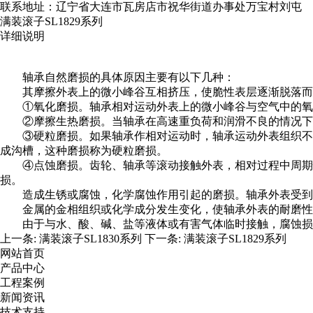
联系地址：辽宁省大连市瓦房店市祝华街道办事处万宝村刘屯
满装滚子SL1829系列
详细说明
轴承自然磨损的具体原因主要有以下几种：
其摩擦外表上的微小峰谷互相挤压，使脆性表层逐渐脱落而
①氧化磨损。轴承相对运动外表上的微小峰谷与空气中的氧
②摩擦生热磨损。当轴承在高速重负荷和润滑不良的情况下
③硬粒磨损。如果轴承作相对运动时，轴承运动外表组织不
成沟槽，这种磨损称为硬粒磨损。
④点蚀磨损。齿轮、轴承等滚动接触外表，相对过程中周期
损。
造成生锈或腐蚀，化学腐蚀作用引起的磨损。轴承外表受到
金属的金相组织或化学成分发生变化，使轴承外表的耐磨性
由于与水、酸、碱、盐等液体或有害气体临时接触，腐蚀损
上一条:
满装滚子SL1830系列
下一条:
满装滚子SL1829系列
网站首页
产品中心
工程案例
新闻资讯
技术支持