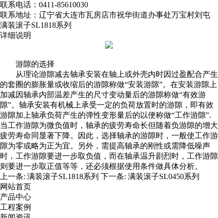
联系电话：0411-85610030
联系地址：辽宁省大连市瓦房店市祝华街道办事处万宝村刘屯
满装滚子SL1818系列
详细说明
游隙的选择
从理论游隙减去轴承安装在轴上或外壳内时因过盈配合产生
的套圈的膨胀量或收缩后的游隙称做“安装游隙”。在安装游隙上
加减因轴承内部温差产生的尺寸变动量后的游隙称做“有效游
隙”。轴承安装有机械上承受一定的负荷放置时的游隙，即有效
游隙加上轴承负荷产生的弹性变形量后的以便称做“工作游隙".
当工作游隙为微负值时，轴承的疲劳寿命长但随着负游隙的增大
疲劳寿命同显著下降。因此，选择轴承的游隙时，一般使工作游
隙为零或略为正为宜。另外，需提高轴承的刚性或需降低噪声
时，工作游隙要进一步取负值，而在轴承温升剧烈时，工作游隙
则要进一步取正值等等，还必须根据使用条件做具体分析。
上一条:
满装滚子SL1818系列
下一条:
满装滚子SL0450系列
网站首页
产品中心
工程案例
新闻资讯