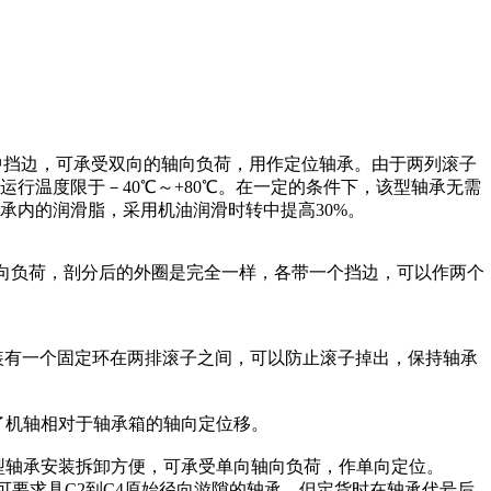
一个中挡边，可承受双向的轴向负荷，用作定位轴承。由于两列滚子
行温度限于－40℃～+80℃。在一定的条件下，该型轴承无需
承内的润滑脂，采用机油润滑时转中提高30%。
轴向负荷，剖分后的外圈是完全一样，各带一个挡边，可以作两个
央装有一个固定环在两排滚子之间，可以防止滚子掉出，保持轴承
保证了机轴相对于轴承箱的轴向定位移。
该型轴承安装拆卸方便，可承受单向轴向负荷，作单向定位。
CO，也可要求具C2到C4原始径向游隙的轴承。但定货时在轴承代号后