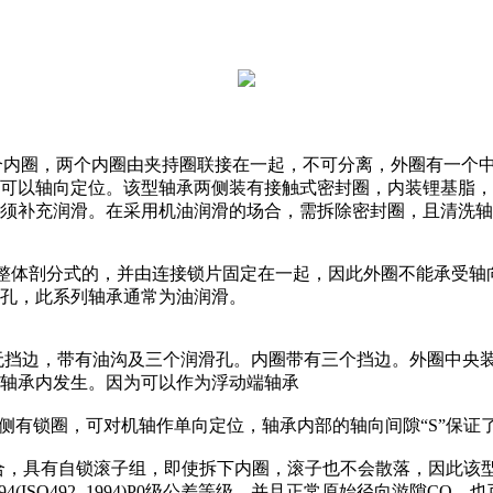
，具有两个内圈，两个内圈由夹持圈联接在一起，不可分离，外圈有
可以轴向定位。该型轴承两侧装有接触式密封圈，内装锂基脂，运
须补充润滑。在采用机油润滑的场合，需拆除密封圈，且清洗轴
圈是整体剖分式的，并由连接锁片固定在一起，因此外圈不能承受
孔，此系列轴承通常为油润滑。
外圈无挡边，带有油沟及三个润滑孔。内圈带有三个挡边。外圈中
轴承内发生。因为可以作为浮动端轴承
，无挡边侧有锁圈，可对机轴作单向定位，轴承内部的轴向间隙“S”
速场合，具有自锁滚子组，即使拆下内圈，滚子也不会散落，因此
94(ISO492- 1994)P0级公差等级，并且正常原始径向游隙