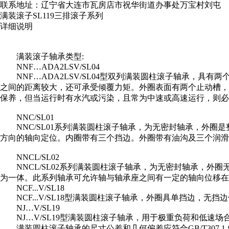
联系地址：辽宁省大连市瓦房店市祝华街道办事处万宝村刘屯
满装滚子SL119三排滚子系列
详细说明
满装滚子轴承类型:
NNF…ADA2LSV/SL04
NNF…ADA2LSV/SL04型双列满装圆柱滚子轴承
之间的距离较大，还可承受倾覆力矩。外圈表面有两个止动槽，
保养，但当运行时有水汽或污染，且常为中速或高速运行，则必
NNC/SL01
NNC/SL01系列满装圆柱滚子轴承，为无密封轴承，外
方向的轴向定位。内圈带有三个挡边。外圈带有油沟及三个润滑
NNCL/SL02
NNCL/SL02系列满装圆柱滚子轴承，为无密封轴承，
为一体。此系列轴承可允许轴与轴承座之间有一定的轴向位移在
NCF...V/SL18
NCF...V/SL18型满装圆柱滚子轴承，外圈具单挡边
NJ…V/SL19
NJ…V/SL19型满装圆柱滚子轴承，用于极重负荷和低
满装圆柱滚子轴承的尺寸公差和几何偏差应符合GB/T307.1-