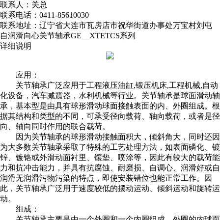
联系人：关总
联系电话：0411-85610030
联系地址：辽宁省大连市瓦房店市祝华街道办事处万宝村刘屯
自润滑向心关节轴承GE__XTETCS系列
详细说明
应用：
关节轴承广泛应用于工程液压油缸,锻压机床,工程机械,自动
化设备，汽车减震器，水利机械等行业。关节轴承是球面滑动轴
承，基本型是由具有球形滑动球面接触表面的内、外圈组成。根
据其结构和类型的不同，可承受径向载荷、轴向载荷，或者是径
向、轴向同时作用的联合载荷。
因为关节轴承的球形滑动接触面积大，倾斜角大，同时还因
为大多数关节轴承采取了特殊的工艺处理方法，如表面磷化、镀
锌、镀铬或外滑动面衬里、镶垫、喷涂等，因此有较大的载荷能
力和抗冲击能力，并具有抗腐蚀、耐磨损、自调心、润滑好或自
润滑无润滑污物污染的特点，即使安装错位也能正常工作。因
此，关节轴承广泛用于速度较低的摆动运动、倾斜运动和旋转运
动。
组成：
关节轴承主要是由一个外圈和一个内圈组成。外圈的内球面