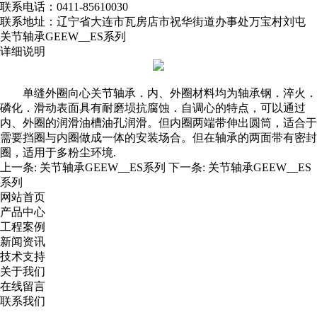
联系电话：0411-85610030
联系地址：辽宁省大连市瓦房店市祝华街道办事处万宝村刘屯
关节轴承GEEW__ES系列
详细说明
单缝外圈向心关节轴承．内、外圈材料均为轴承钢．淬火．
磷化．滑动表面具有耐磨埙抗腐蚀．自调心的特点，可以通过
内、外圈的润滑油槽油孔润滑。但内圈两端带伸出圆筒，适合于
需要挡圈与内圈做成一体的安装场合。但在轴承的两面带有密封
圈，适用于多粉尘环境.
上一条:
关节轴承GEEW__ES系列
下一条:
关节轴承GEEW__ES
系列
网站首页
产品中心
工程案例
新闻资讯
技术支持
关于我们
在线留言
联系我们